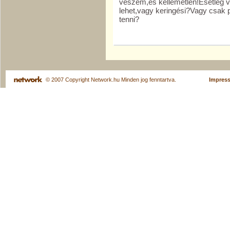
veszem,és kellemetlen!Esetleg v
lehet,vagy keringési?Vagy csak 
tenni?
© 2007 Copyright Network.hu Minden jog fenntartva.
Impres