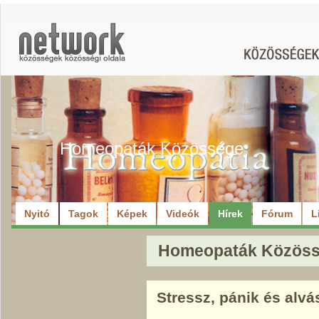
Homeopaták Közössége
Nyitó
Tagok
Képek
Videók
Hírek
Fórum
L
Homeopaták Közössé
Stressz, pánik és alvá