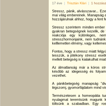
17 éve
|
Trisztán Klári
|
1 hozzász
Stressz, pánik, alvásszavar... E
mai világ embereinek. Manapság a
hozzájárulnak ahhoz, hogy a fent f
Stressz szerintem minden ember é
gyakran betegségnek kezelik, de 
reakciója egy különleges, n
stresszhormonjaink, nem tudnánk a
kelllemetlen élmény, vagy kelleme
Fontos, hogy a stressz miatt felgy
tesszük, a jótékony stressz eset
mellett betegség is kialakulhat miat
Az álmatlanság már a kóros stre
később az idegesség és folyam
vezethet.
A pánikbetegség manapság "diva
légszomj, gyomorfájdalom mind vi
Természetesen a homeopátia tud
nyulagmat teremtsünk magunk kö
töltsünk a szabadban. Egy ro