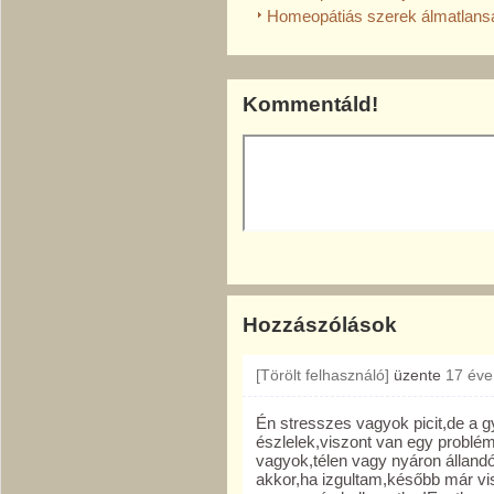
Homeopátiás szerek álmatlanság
Kommentáld!
Hozzászólások
[Törölt felhasználó]
üzente
17 éve
Én stresszes vagyok picit,de a 
észlelek,viszont van egy probl
vagyok,télen vagy nyáron állandó
akkor,ha izgultam,később már v