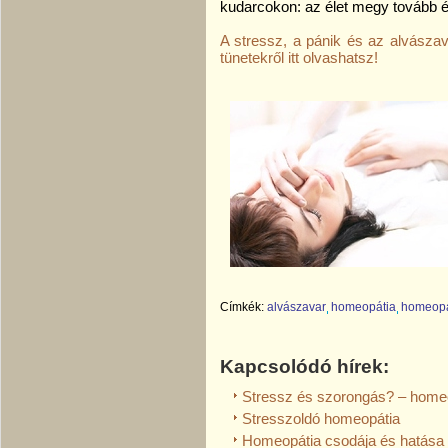
kudarcokon: az élet megy tovább é
A stressz, a pánik és az alvásza
tünetekről itt olvashatsz!
Címkék:
alvászavar
homeopátia
homeopá
Kapcsolódó hírek:
Stressz és szorongás? – home
Stresszoldó homeopátia
Homeopátia csodája és hatása 