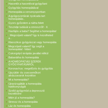
Hasonlót a hasonlóval gyógyítani
Gyógyítás homeopátiával
Homeopátia a versenysportban
A gyógyszertárak nyolcada tart
homeopátiás..
Gyors győzelem a nátha felett
Tesztelje tudását a stresszről! - II.
Hasfájós a baba? Segíthet a homeopátia!
. Megcsípett valami? Így is kezelheted
a...
Klasszikus gyógyászat vagy homeopátia
Megcsípett valami? Így segít a
homeopátia! -Videó
Cukorgolyó terápiás javallat nélkül
Babanátha és homeopátia
A HOMEOPÁTIÁS SZEREK
GYÓGYHATÁSÁRÓL
Koronavírus: megelőzés és gyógyítás
Újszülött- és csecsemőkori
alvászavarok kezelése
Mi a homeopátia?
Újravizsgálták a homeopátia
hatékonyságát
Szelíd gyógymód a depresszió
kezelésére
Miért jó a homeopátia?
Stressz és a homeopátia
Láz és homeopátia