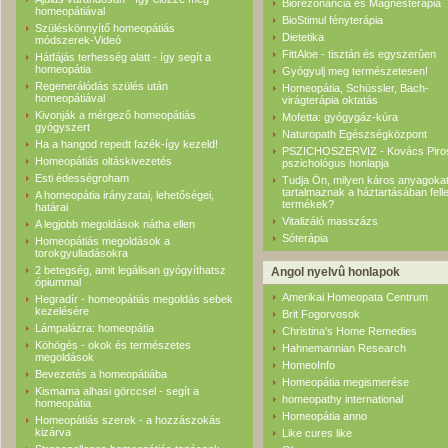
Biorezonancia és Mágnesterápia
homeopátiával
BioStimul fényterápia
Szüléskönnyítő homeopátiás
Dietetika
módszerek-Videó
FittAloe - tisztán és egyszerûen
Hátfájás terhesség alatt - így segít a
homeopátia
Gyógyulj meg természetesen!
Regenerálódás szülés után
Homeopátia, Schüssler, Bach-
homeopátiával
virágterápia oktatás
Kivonják a mérgező homeopátiás
Mofetta: gyógygáz-kúra
gyógyszert
Naturopath Egészségközpont
Ha a hangod repedt fazék-így kezeld!
PSZICHOSZERVIZ - Kovács Piro
Homeopátiás oltáskivezetés
pszichológus honlapja
Esti édességroham
Tudja Ön, milyen káros anyagoka
tartalmaznak a háztartásában felle
A homeopátia irányzatai, lehetőségei,
termékek?
határai
Vitalizáló masszázs
A legjobb megoldások nátha ellen
Sóterápia
Homeopátiás megoldások a
torokgyulladásokra
2 betegség, amit legálisan gyógyíthatsz
Angol nyelvû honlapok
ópiummal
Amerikai Homeopata Centrum
Hegradír - homeopátiás megoldás sebek
kezelésére
Brit Fogorvosok
Lámpalázra: homeopátia
Christina's Home Remedies
Köhögés - okok és természetes
Hahnemannian Research
megoldások
HomeoInfo
Bevezetés a homeopátiába
Homeopátia megismerése
Kismama alhasi görccsel - segít a
homeopathy international
homeopátia
Homeopátia anno
Homeopátiás szerek - a hozzászokás
kizárva
Like cures like