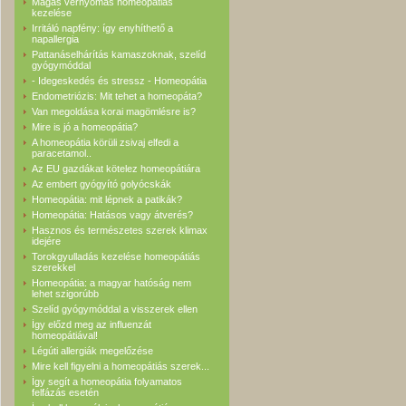
Magas vérnyomás homeopátiás
kezelése
Irritáló napfény: így enyhíthető a
napallergia
Pattanáselhárítás kamaszoknak, szelíd
gyógymóddal
- Idegeskedés és stressz - Homeopátia
Endometriózis: Mit tehet a homeopáta?
Van megoldása korai magömlésre is?
Mire is jó a homeopátia?
A homeopátia körüli zsivaj elfedi a
paracetamol..
Az EU gazdákat kötelez homeopátiára
Az embert gyógyító golyócskák
Homeopátia: mit lépnek a patikák?
Homeopátia: Hatásos vagy átverés?
Hasznos és természetes szerek klimax
idejére
Torokgyulladás kezelése homeopátiás
szerekkel
Homeopátia: a magyar hatóság nem
lehet szigorúbb
Szelíd gyógymóddal a visszerek ellen
Így előzd meg az influenzát
homeopátiával!
Légúti allergiák megelőzése
Mire kell figyelni a homeopátiás szerek...
Így segít a homeopátia folyamatos
felfázás esetén