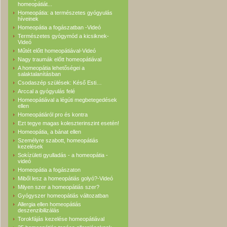
homeopátiát...
Homeopátia: a természetes gyógyulás
híveinek
Homeopátia a fogászatban -Videó
Természetes gyógymód a kicsiknek-
Videó
Műtét előtt homeopátiával-Videó
Nagy traumák előtt homeopátiával
A homeopátia lehetőségei a
salaktalanításban
Csodaszép szülések: Késő Esti…
Arccal a gyógyulás felé
Homeopátiával a légúti megbetegedések
ellen
Homeopátiáról pro és kontra
Ezt tegye magas koleszterinszint esetén!
Homeopátia, a bánat ellen
Személyre szabott, homeopátiás
kezelések
Sokízületi gyulladás - a homeopátia -
videó
Homeopátia a fogászaton
Miből lesz a homeopátiás golyó?-Videó
Milyen szer a homeopátiás szer?
Gyógyszer homeopátiás változatban
Allergia ellen homeopátiás
deszenzibilizálás
Torokfájás kezelése homeopátiával