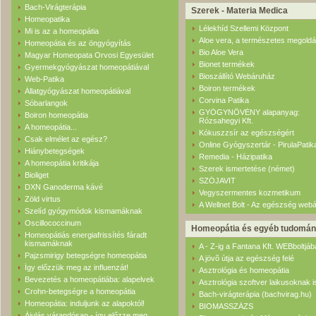
Bach-Virágterápia
Szerek - Materia Medica
Homeopatika
Lélekhíd Szellemi Központ
Mi is az a homeopátia
Aloe vera, a természetes megold
Homeopátia és az öngyógyítás
Bio Aloe Vera
Magyar Homeopata Orvosi Egyesület
Bionet termékek
Gyermekgyógyászat homeopátiával
Bioszállító Webáruház
Web-Patika
Boiron termékek
Állatgyógyászat homeopátiával
Corvina Patika
Sóbarlangok
GYÓGYNÖVÉNY alapanyag:
Boiron homeopátia
Rózsahegyi Kft.
A homeopátia...
Kókuszzsír az egészségért
Csak elmélet az egész?
Online Gyógyszertár - PirulaPatik
Hiánybetegségek
Remedia - Házipatika
A homeopátia kritikája
Szerek ismertetése (német)
Bioliget
SZÓJAVIT
DXN Ganoderma kávé
Vegyszermentes kozmetikum
Zöld virtus
A Wellnet Bolt - Az egészség web
Szelíd gyógymódok kismamáknak
Oscillococcinum
Homeopátia és egyéb tudomá
Homeopátiás energiafrissítés fáradt
kismamáknak
A - Z-ig a Fantana Kft. WEBboltjáb
Pajzsmirigy betegségre homeopátia
A jövõ útja az egészség felé
Így előzzük meg az influenzát!
Asztrológia és homeopátia
Bevezetés a homeopátiába: alapelvek
Asztrológia szoftver laikusoknak i
Crohn-betegségre a homeopátia
Bach-virágterápia (bachvirag.hu)
Homeopátia: induljunk az alapoktól!
BIOMASSZÁZS
Ájulás várandósan - így előzze meg