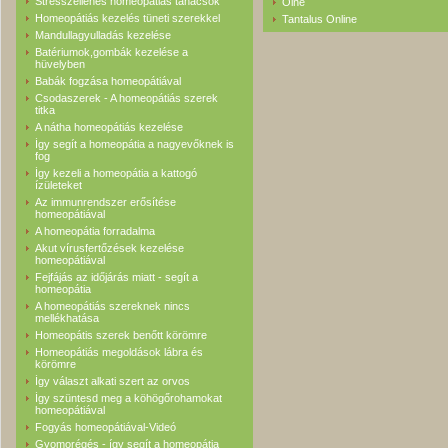
Stresszellenes homeopátiás tanácsok
Olne
Homeopátiás kezelés tüneti szerekkel
Tantalus Online
Mandullagyulladás kezelése
Batériumok,gombák kezelése a
hüvelyben
Babák fogzása homeopátiával
Csodaszerek - A homeopátiás szerek
titka
A nátha homeopátiás kezelése
Így segít a homeopátia a nagyevőknek is
fog
Így kezeli a homeopátia a kattogó
ízületeket
Az immunrendszer erősítése
homeopátiával
A homeopátia forradalma
Akut vírusfertőzések kezelése
homeopátiával
Fejfájás az időjárás miatt - segít a
homeopátia
A homeopátiás szereknek nincs
mellékhatása
Homeopátis szerek benőtt körömre
Homeopátiás megoldások lábra és
körömre
Így választ alkati szert az orvos
Így szüntesd meg a köhögőrohamokat
homeopátiával
Fogyás homeopátiával-Videó
Gyomorégés - így segít a homeopátia