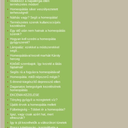
Védekezz a napallergia ellen
természetes módon!
Homeopátiás siker veszélyeztetett
terhességnél
Náthás vagy? Segít a homeopátia!
Természetes szerek kullancscsípés
kezelésére
Egy idő után nem hatnak a homeopátiás
szerek?
Hogyan kell szedni a homeopátia
gyógyszereit?
Lámpaláz: ezekkel a módszerekkel
segít...
Homeopátiával kezeli marháit Károly
herceg
Kötődő szembajok: Így kezeld a látás
fájdalmát!
Segíts rá a fogyásra homeopátiával!
Homeopátia: mitől népszerű mégis?
5 étrend-kiegészítő depresszió ellen
Daganatos betegségek kezelésének
homeopátiás
EKCÉMA KEZELÉSE
Tényleg gyógyít a rezegtetett víz?
Újabb érvek a homeopátia mellett
Fülbetegség – Többet ér a homeopátia?
Igaz, vagy csak azért hat, mert
elhisszük?
Így is jól kezelhetők a változókori tünetek
Rossz tulajdonság - korrigálhatja a