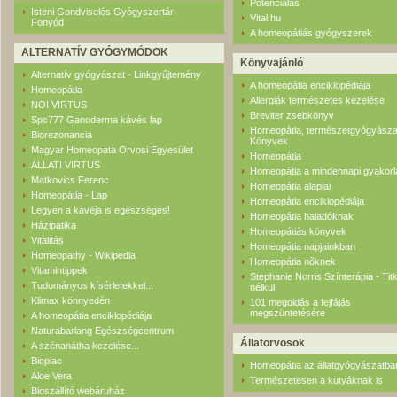
Potenciálás
Isteni Gondviselés Gyógyszertár
Vital.hu
Fonyód
A homeopátiás gyógyszerek
ALTERNATÍV GYÓGYMÓDOK
Könyvajánló
Alternatív gyógyászat - Linkgyűjtemény
A homeopátia enciklopédiája
Homeopátia
Allergiák természetes kezelése
NOI VIRTUS
Breviter zsebkönyv
Spc777 Ganoderma kávés lap
Homeopátia, természetgyógyásza
Biorezonancia
Könyvek
Magyar Homeopata Orvosi Egyesület
Homeopátia
ÁLLATI VIRTUS
Homeopátia a mindennapi gyakorl
Matkovics Ferenc
Homeopátia alapjai
Homeopátia - Lap
Homeopátia enciklopédiája
Legyen a kávéja is egészséges!
Homeopátia haladóknak
Házipatika
Homeopátiás könyvek
Vitalitás
Homeopátia napjainkban
Homeopathy - Wikipedia
Homeopátia nõknek
Vitamintippek
Stephanie Norris Színterápia - Tit
Tudományos kísérletekkel...
nélkül
Klimax könnyedén
101 megoldás a fejfájás
megszüntetésére
A homeopátia enciklopédiája
Naturabarlang Egészségcentrum
Állatorvosok
A szénanátha kezelése...
Biopiac
Homeopátia az állatgyógyászatba
Aloe Vera
Természetesen a kutyáknak is
Bioszállító webáruház