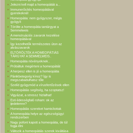
Jelezni kell majd a homeopátiát a...
Immunerősítés homeopátiával
gyerekeknél
Homeopátia: nem gyógyszer, mégis
gyógyít
Törölte a homeopátia tantárgyat a
Semmelweis
A menstruációs zavarok kezelése
homeopátiával
Így kezelhetők természetes úton az
alvászavarok
ELTÖRÖLTÉK A HOMEOPÁTIÁS
TÁRGYAT A SEMMELWEIS..
Homeopátia növényeknek..
Próbáltuk megérteni a homeopátiát
A herpesz ellen is jó a homeopátia
Pánikbetegség kínoz? Így is
megszabadulhatsz tőle
Szelíd gyógymód a vírusfertőzések ellen
Homeopátiás segítség, ha szoptatsz!
Vigyázat, a stressz hizlalhat!
Esti édességfaló roham: ok az
ijedelemre?
Homeopátiás szereket hamisítottak
A homeopátia helye az egészségügyi
rendszerben
Nagy pofont kapott a homeopátia, de túl
fogja élni
Változik a homeopátiás szerek kiváltása