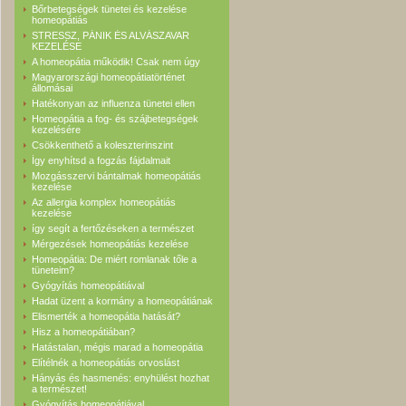
Bőrbetegségek tünetei és kezelése
homeopátiás
STRESSZ, PÁNIK ÉS ALVÁSZAVAR
KEZELÉSE
A homeopátia működik! Csak nem úgy
Magyarországi homeopátiatörténet
állomásai
Hatékonyan az influenza tünetei ellen
Homeopátia a fog- és szájbetegségek
kezelésére
Csökkenthető a koleszterinszint
Így enyhítsd a fogzás fájdalmait
Mozgásszervi bántalmak homeopátiás
kezelése
Az allergia komplex homeopátiás
kezelése
így segít a fertőzéseken a természet
Mérgezések homeopátiás kezelése
Homeopátia: De miért romlanak tőle a
tüneteim?
Gyógyítás homeopátiával
Hadat üzent a kormány a homeopátiának
Elismerték a homeopátia hatását?
Hisz a homeopátiában?
Hatástalan, mégis marad a homeopátia
Elítélnék a homeopátiás orvoslást
Hányás és hasmenés: enyhülést hozhat
a természet!
Gyógyítás homeopátiával