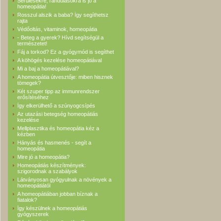
Sérülésekre, rándulásokra is jó a
homeopátia!
Rosszul alszik a baba? Így segíthetsz
rajta
Védőoltás, vitaminok, homeopátia
- Beteg a gyerek? Hívd segítségül a
természetet!
Fáj a torkod? Ez a gyógymód is segíthet
A köhögés kezelése homeopátiával
Mi a baj a homeopátiával?
A homeopátia útvesztője: miben hisznek
tömegek?
Két szuper tipp az immunrendszer
erősítéséhez
Így elkerülhető a szúnyogcsípés
Az utazási betegség homeopátiás
kezelése
Mellplasztika és homeopátia kéz a
kézben
Hányás és hasmenés - segít a
homeopátia
Mire jó a homeopátia?
Homeopátiás készítmények:
szigorodnak a szabályok
Látványosan gyógyulnak a növények a
homeopátiától
A homeopátiában jobban bíznak a
fiatalok?
Így készülnek a homeopátiás
gyógyszerek