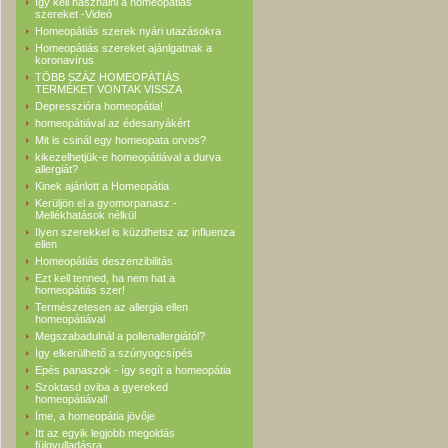
Így kell használni a homeopátiás
szereket -Videó
Homeopátiás szerek nyári utazásokra
Homeopátiás szereket ajánlgatnak a
koronavírus
TÖBB SZÁZ HOMEOPÁTIÁS
TERMÉKET VONTAK VISSZA
Depresszióra homeopátia!
homeopátiával az édesanyákért
Mit is csinál egy homeopata orvos?
kikezelhetjük-e homeopátiával a durva
allergiát?
Kinek ajánlott a Homeopátia
Kerüljön el a gyomorpanasz -
Mellékhatások nélkül
Ilyen szerekkel is küzdhetsz az influenza
ellen
Homeopátiás deszenzibilitás
Ezt kell tenned, ha nem hat a
homeopátiás szer!
Természetesen az allergia ellen
homeopátiával
Megszabadulnál a pollenallergiától?
Így elkerülhető a szúnyogcsípés
Epés panaszok - így segít a homeopátia
Szoktasd oviba a gyereked
homeopátiával!
Íme, a homeopátia jövője
Itt az egyik legjobb megoldás
fülgyulladásra