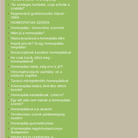
"Az esetleges kivételek, csak erősítik a
szabályt"
Regeneráció gyökérkezelés helyett -
Videó
HOMEOPÁTIÁS SZEREK
Homeopátia – keresztény szemmel
Miért jó a homeopátia?
Népszavazással a homeopátia ellen
Kopott porcok? Itt egy homeopátiás
megoldás!
Rovarcsípések kezelése homeopátiával
Ne csak küzdj, előzd meg -
homeopátiával!
Homeopátia nahát, még erre is jó?!
Vérszegénység és vashiány: ez a
módszer segíthet
Tavaszi méregtelenítés homeopátiával
A homeopátia határa: Amit tilos otthon
kezelni!
Homeopátia kisbabáknak. Lehet-e?
Egy idő után nem hatnak a homeopátiás
szerek?
Homeopátiával a jó alvásért
Természetes szerek pánikbetegség
esetére
Homeopátia gyermekkorban
A homeopátia nagykövetasszonya
Budapesten
ÉRVEK ÉS ELLENÉRVEK: A