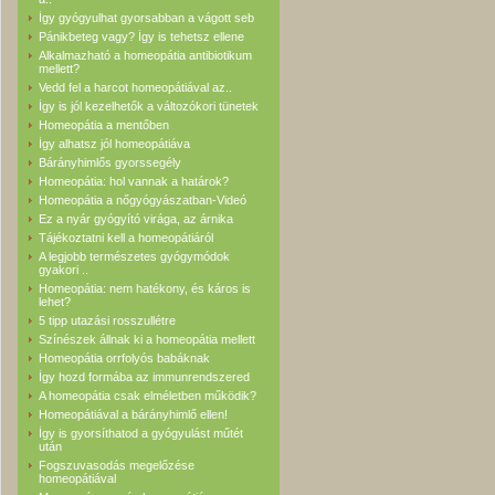
Így gyógyulhat gyorsabban a vágott seb
Pánikbeteg vagy? Így is tehetsz ellene
Alkalmazható a homeopátia antibiotikum
mellett?
Vedd fel a harcot homeopátiával az..
Így is jól kezelhetők a változókori tünetek
Homeopátia a mentőben
Így alhatsz jól homeopátiáva
Bárányhimlős gyorssegély
Homeopátia: hol vannak a határok?
Homeopátia a nőgyógyászatban-Videó
Ez a nyár gyógyító virága, az árnika
Tájékoztatni kell a homeopátiáról
A legjobb természetes gyógymódok
gyakori ..
Homeopátia: nem hatékony, és káros is
lehet?
5 tipp utazási rosszullétre
Színészek állnak ki a homeopátia mellett
Homeopátia orrfolyós babáknak
Így hozd formába az immunrendszered
A homeopátia csak elméletben működik?
Homeopátiával a bárányhimlő ellen!
Így is gyorsíthatod a gyógyulást műtét
után
Fogszuvasodás megelőzése
homeopátiával