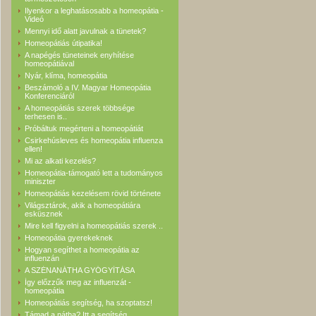
Ilyenkor a leghatásosabb a homeopátia -
Videó
Mennyi idő alatt javulnak a tünetek?
Homeopátiás útipatika!
A napégés tüneteinek enyhítése
homeopátiával
Nyár, klíma, homeopátia
Beszámoló a IV. Magyar Homeopátia
Konferenciáról
A homeopátiás szerek többsége
terhesen is..
Próbáltuk megérteni a homeopátiát
Csirkehúsleves és homeopátia influenza
ellen!
Mi az alkati kezelés?
Homeopátia-támogató lett a tudományos
miniszter
Homeopátiás kezelésem rövid története
Világsztárok, akik a homeopátiára
esküsznek
Mire kell figyelni a homeopátiás szerek ..
Homeopátia gyerekeknek
Hogyan segíthet a homeopátia az
influenzán
A SZÉNANÁTHA GYÓGYÍTÁSA
Így előzzűk meg az influenzát -
homeopátia
Homeopátiás segítség, ha szoptatsz!
Támad a nátha? Itt a segítség