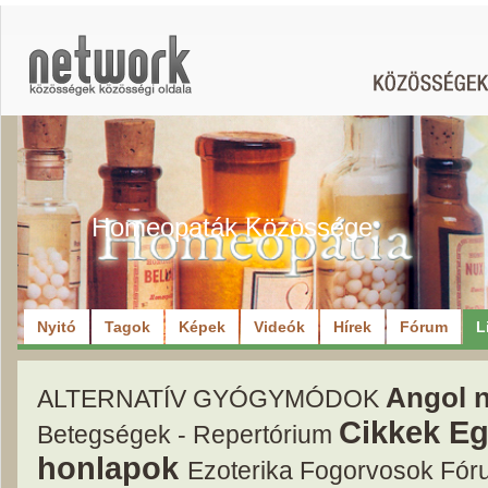
Homeopaták Közössége
Nyitó
Tagok
Képek
Videók
Hírek
Fórum
L
Angol 
ALTERNATÍV GYÓGYMÓDOK
Cikkek
Eg
Betegségek - Repertórium
honlapok
Ezoterika
Fogorvosok
Fór