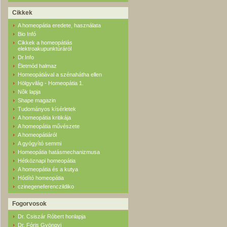
Cikkek
A homeopátia eredete, használata
Bio Infó
Cikkek a homeopátiás
elektroakupunktúráról
Dr.Info
Életmód halmaz
Homeopátiával a szénahátha ellen
Hölgyvilág - Homeopátia 1.
Nõk lapja
Shape magazin
Tudományos kísérletek
A homeopátia kritikája
A homeopátia művészete
A homeopátiáról
A gyógyító semmi
Homeopátia hatásmechanizmusa
Hétköznapi homeopátia
A homeopátia és a kutya
Hódító homeopátia
czinegeneferenczildiko
Fogorvosok
Dr. Csiszár Róbert honlapja
Dr. Fóris Gyöngyi