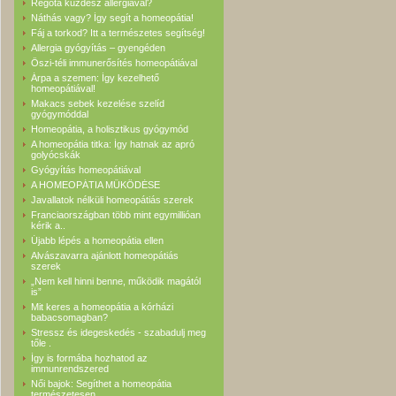
Régóta küzdesz allergiával?
Náthás vagy? Így segít a homeopátia!
Fáj a torkod? Itt a természetes segítség!
Allergia gyógyítás – gyengéden
Őszi-téli immunerősítés homeopátiával
Árpa a szemen: Így kezelhető
homeopátiával!
Makacs sebek kezelése szelíd
gyógymóddal
Homeopátia, a holisztikus gyógymód
A homeopátia titka: Így hatnak az apró
golyócskák
Gyógyítás homeopátiával
A HOMEOPÁTIA MŰKÖDÉSE
Javallatok nélküli homeopátiás szerek
Franciaországban több mint egymillióan
kérik a..
Újabb lépés a homeopátia ellen
Alvászavarra ajánlott homeopátiás
szerek
„Nem kell hinni benne, működik magától
is”
Mit keres a homeopátia a kórházi
babacsomagban?
Stressz és idegeskedés - szabadulj meg
tőle .
Így is formába hozhatod az
immunrendszered
Női bajok: Segíthet a homeopátia
természetesen