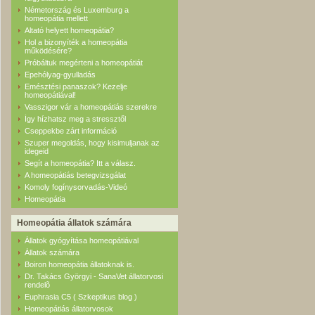
Németország és Luxemburg a
homeopátia mellett
Altató helyett homeopátia?
Hol a bizonyíték a homeopátia
működésére?
Próbáltuk megérteni a homeopátiát
Epehólyag-gyulladás
Emésztési panaszok? Kezelje
homeopátiával!
Vasszigor vár a homeopátiás szerekre
Így hízhatsz meg a stressztől
Cseppekbe zárt információ
Szuper megoldás, hogy kisimuljanak az
idegeid
Segít a homeopátia? Itt a válasz.
A homeopátiás betegvizsgálat
Komoly fogínysorvadás-Videó
Homeopátia
Homeopátia állatok számára
Állatok gyógyítása homeopátiával
Állatok számára
Boiron homeopátia állatoknak is.
Dr. Takács Györgyi - SanaVet állatorvosi
rendelõ
Euphrasia C5 ( Szkeptikus blog )
Homeopátiás állatorvosok