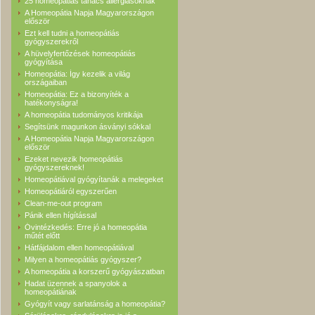
25 homeopátiás tanács allergiásoknak
A Homeopátia Napja Magyarországon
először
Ezt kell tudni a homeopátiás
gyógyszerekről
A hüvelyfertőzések homeopátiás
gyógyítása
Homeopátia: Így kezelik a világ
országaiban
Homeopátia: Ez a bizonyíték a
hatékonyságra!
A homeopátia tudományos kritikája
Segítsünk magunkon ásványi sókkal
A Homeopátia Napja Magyarországon
először
Ezeket nevezik homeopátiás
gyógyszereknek!
Homeopátiával gyógyítanák a melegeket
Homeopátiáról egyszerűen
Clean-me-out program
Pánik ellen hígítással
Óvintézkedés: Erre jó a homeopátia
műtét előtt
Hátfájdalom ellen homeopátiával
Milyen a homeopátiás gyógyszer?
A homeopátia a korszerű gyógyászatban
Hadat üzennek a spanyolok a
homeopátiának
Gyógyít vagy sarlatánság a homeopátia?