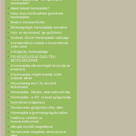
homeopátia?
Altató helyett homeopátia?
Hány éves kortól adható gyereknek
homeopátiás..
Modern immunerősítés
Bőrbetegségek homeopátiás kezelése
Harc az ekcémával: Így győzhetsz
Szolnoki József Homeopátiás valósága
A terapeutákon csattan a kuruzslóknak
szánt ostor
A drogozás homeopátiája
FELKÉSZÜLÉS AZ ŐSZI-TÉLI
BETEGSÉGEKRE
A homeopátia elismertségét bizonyítja az
eredmény
A homeopátia mögött komoly üzleti
érdekek állnak
Visszérbeteg lesz? Az arcráról
leolvasható!
Homeopátia - Minden, amit tudni kell róla
Homeopátia - a XXI. század gyógymódja
Gyerekkori szájpanasz
Természetes gyógymód reflux ellen
Homeopátia a gyermekgyógyászatban
Hatékony védelem az
immunrendszernek
Allergiát enyhítő megoldások
Természetes megoldás alvászavarok
ellen