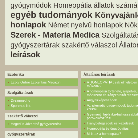
gyógymódok
Homeopátia állatok számá
egyéb tudományok
Könyvajánl
honlapok
Német nyelvû honlapok
Nõk
Szerek - Materia Medica
Szolgáltat
gyógyszertárak
szakértő válaszol
Állat
leírások
Ezoterika
Általános leírások
Ezotv Online Ezoterikus Magazin
A HOMEOPÁTIA csak elméletben
mûködik?
A homeopátia története, alapelvei,
Szolgáltatások
módszere és irányzatairól részlet
Angyali képességek
Dreamnet.hu
Az alternatív gyógymódok tudom
Sportmed Kft.
kritikái
Gyémánt Hajklinika-hajhosszabbít
szakértő válaszol
parókakészítés!
Hiánybetegségek és kezelésük
Hegedüs Józsefné gyógyszerész
Homeopátia és öngyógyítás
Mi is az a homeopátia?
gyógyszertárak