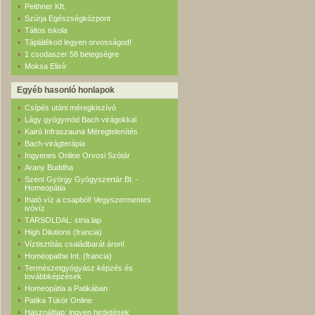
Peithner Kft.
Szúrja Egészségközpont
Táltos iskola
Táplálékod legyen orvosságod!
1 csodaszer 58 betegségre
Moksa Elixír
Egyéb hasonló honlapok
Csípés utáni méregkiszívó
Lágy gyógymód Bach virágokkal
Kairó Infraszauna Méregtelenítés
Bach-virágterápia
Ingyenes Online Orvosi Szótár
Arany Buddha
Szent György Gyógyszertár Bt. -
Homeopátia
Iható víz a csapból! Vegyszermentes
ivóvíz
TÁRSOLDAL: stria.lap
High Dilutions (francia)
Víztisztítás családbarát áron!
Homéopathe Int. (francia)
Természetgyógyász képzés és
továbbképzések
Homeopátia a Patikában
Patika Tükör Online
Használtlap: ingyen hirdetések