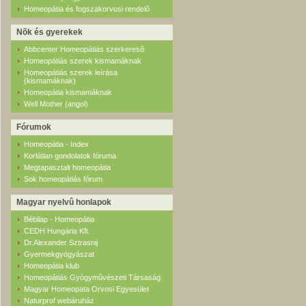
Homeopátia és fogszakorvosi rendelõ
Nõk és gyerekek
Abbcenter Homeopátiás szerkeresõ
Homeopátiás szerek kismamáknak
Homeopátiás szerek leírása
(kismamáknak)
Homeopátia kismamáknak
Well Mother (angol)
Fórumok
Homeopátia - Index
Korlátlan gondolatok fóruma
Megtapasztalt homeopátia
Sok homeopátiás fórum
Magyar nyelvû honlapok
Bébilap - Homeopátia
CEDH Hungária Kft.
Dr.Alexander Sztrasnij
Gyermekgyógyászat
Homeopátia klub
Homeopátiás Gyógymûvészeti Társaság
Magyar Homeopata Orvosi Egyesület
Naturprof webáruház