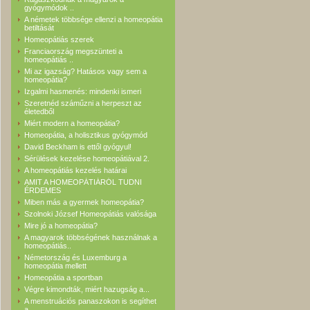
gyógymódok ..
A németek többsége ellenzi a homeopátia
betiltását
Homeopátiás szerek
Franciaország megszünteti a
homeopátiás ..
Mi az igazság? Hatásos vagy sem a
homeopátia?
Izgalmi hasmenés: mindenki ismeri
Szeretnéd száműzni a herpeszt az
életedből
Miért modern a homeopátia?
Homeopátia, a holisztikus gyógymód
David Beckham is ettől gyógyul!
Sérülések kezelése homeopátiával 2.
A homeopátiás kezelés határai
AMIT A HOMEOPÁTIÁRÓL TUDNI
ÉRDEMES
Miben más a gyermek homeopátia?
Szolnoki József Homeopátiás valósága
Mire jó a homeopátia?
A magyarok többségének használnak a
homeopátiás..
Németország és Luxemburg a
homeopátia mellett
Homeopátia a sportban
Végre ki­mond­ták, miért ha­zug­ság a...
A menstruációs panaszokon is segíthet
a..