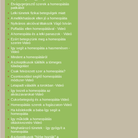
Étvágygerjesztő szerek a homeopátiás
patikából
Lelki tünetek fizikai betegségek miatt
A mellékhatások ellen jó a homeopátia
Nyilvános akcióval tiltakozik Vágó István
Puffadás ellen homeopátiával - Videó
A homeopátia és a lelki panaszok - Videó
Ezért betegszünk meg a homeopátia
szerint-Videó
Így segít a homeopátia a hasmenésen -
Videó
Mindent a homeopátiáról
A szkeptikusok túlélték a tömeges
túladagolást
Csak felvizezett szer a homeopátia?
Csontosodást segítő homeopátiás
módszer-Videó
Letapadt váladék a torokban -Videó
Így kezeli a homeopátia az
alvászavarokat-Videó
Cukorbetegség és a homeopátia-Videó
Homeopátiás szerek a fogászaton-Videó
Ha késlekedik a baba-Így segít a
homeopátia
Így működik a homeopátiás
oltáskivezetés-Videó
Meghatározó tünetek - így gyógyít a
homeopátia
A szkeptikusok "hírbe hozták" a