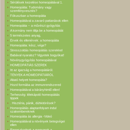
Sérülések kezelése homeopátiával 1.
Homeopátia: Tudomány vagy
szemfényvesztés?
Fókuszban a homeopátia
Homeopátiával a zavaró pattanások ellen
Homeopátia -- a művészi gyógyítás
A kormány nem tiltja be a homeopátiát
5 természetes anyag,
Érvek és ellenérvek: a homeopátia
Homeopátia: kész, vége?
Stresszoldás homeopátiás szerekkel
Babával nyaralsz? Vigyetek bogyókat!
Növénygyógyítás homeopátiával
HOMEOPÁTIÁS SZEREK
Itt az igazság a homeopátiáról.
TÉNYEK A HOMEOPÁTIÁRÓL
Altató helyett homeopátia?
Hozd formába az immunrendszered
Homeopátiával a bárányhimlő ellen!
Terhesség: lélekápoló homeopátiás
tippek
. Hisztéria, pánik, dühkitörések?
Homeopátiás alaptanfolyam indul
szakembereknek
Homeopátia ás allergia -Videó
Homeopátiával a növények betegségei
ellen
Ragaszkodnak a magyarok a