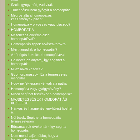
Szelíd gyógymód, vad viták
Tünet nélkül nem gyógyít a homeopátia
Megrostálta a homeopátiás
készítmények piacát
Homeopátia – orvosság vagy placebo?
HOMEOPÁTIA
Mit tehet az ekcéma ellen
homeopátiával?
Homeopátiás tippek alvászavarokra
Miért támadják a homeopátiát?
A köhögés kezelése homeopátiával
Ha kevés az anyatej, így segíthet a
homeopátia
Mi az alkati kezelés?
Gyomorpanaszok: Ez a természetes
megoldás
Hogy ne fektessen két vállra a nátha
Homeopátia vagy gyógynövény?
Miben segíthet teleléskor a homeopátia?
MÁJBETEGSÉGEK HOMEOPÁTIÁS
KEZELÉSE
Hányás és hasmenés: enyhülést hozhat
a...
Női bajok: Segíthet a homeopátia
természetesen
Bőrpanaszok éveken át - így segít a
homeopátia
Nem mondhatják többé, hogy a
homeopátia gyógyítja