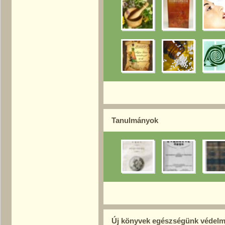
Tanulmányok
Új könyvek egészségünk védel