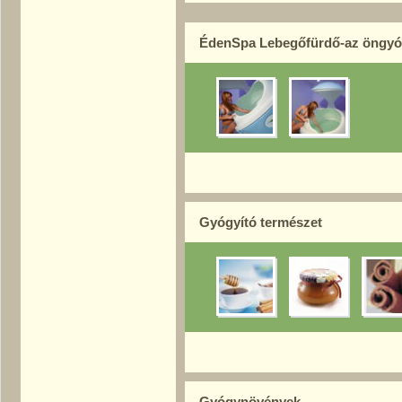
ÉdenSpa Lebegőfürdő-az öngyóg
Gyógyító természet
Gyógynövények