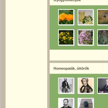
Homeopaták, úttörők