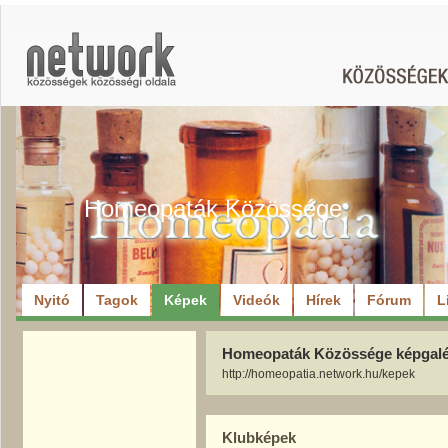
Homeopaták Közössége
Nyitó
Tagok
Képek
Videók
Hírek
Fórum
L
Homeopaták Közössége képgalé
http://homeopatia.network.hu/kepek
Klubképek