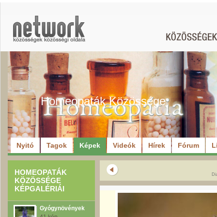
Homeopaták Közössége
Nyitó
Tagok
Képek
Videók
Hírek
Fórum
L
HOMEOPATÁK
Di
KÖZÖSSÉGE
KÉPGALÉRIÁI
Gyógynövények