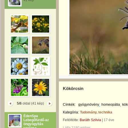
41 kép
Kökörcsin
5/6
oldal (41 kép)
Címkék:
gyógynövény
homeopátia
kök
Kategória:
Tudomány, technika
ÉdenSpa
Lebegőfürdő-az
Feltöltötte:
Baráth Szilvia
|
17 éve
öngyógyítás
Látta 2190 ember.