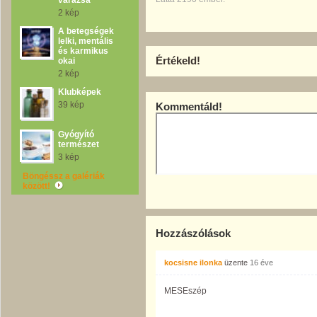
varázsa
2 kép
A betegségek
lelki, mentális
és karmikus
Értékeld!
okai
2 kép
Klubképek
39 kép
Kommentáld!
Gyógyító
természet
3 kép
Böngéssz a galériák
között!
Hozzászólások
kocsisne ilonka
üzente
16 éve
MESEszép