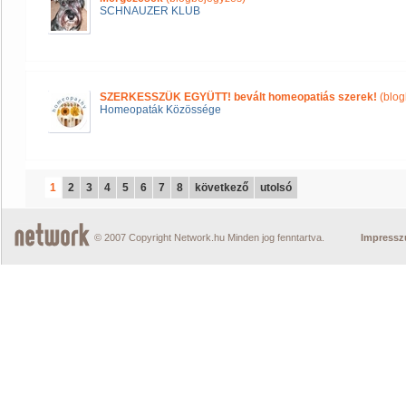
SCHNAUZER KLUB
SZERKESSZÜK EGYÜTT! bevált homeopatiás szerek!
(blog
Homeopaták Közössége
1
2
3
4
5
6
7
8
következő
utolsó
© 2007 Copyright Network.hu Minden jog fenntartva.
Impress