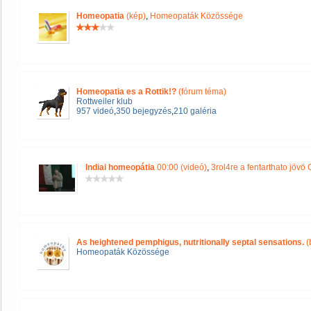
Homeopatia
(kép)
,
Homeopaták Közössége
Homeopatia es a Rottik!?
(fórum téma)
Rottweiler klub
957 videó
,
350 bejegyzés
,
210 galéria
Indiai homeopátia
00:00 (videó)
,
3rol4re a fentarthato jövö 
As heightened pemphigus, nutritionally septal sensations.
(
Homeopaták Közössége