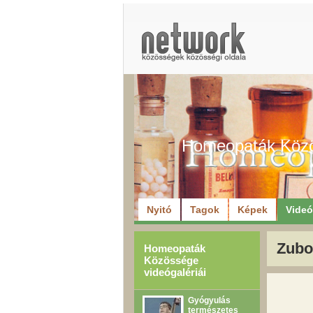
Homeopaták Köz
Nyitó
Tagok
Képek
Vide
Zubo
Homeopaták
Közössége
videógalériái
Gyógyulás
természetes