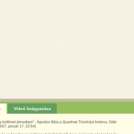
s
Videó beágyazása
 kisfilmet álmodtam" - Ágoston Béla a Quartnak Tövisházi Ambrus, Gitár
007. január 17. 10:54]