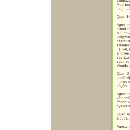
színházb
Most ne
meghatá
Quart: H
Ágoston 
csinál t
A Zuboly
világzen
házibul
születés
Félixet,
amilyen.
egy szül
egy nagy
Végülis 
Quart: S
ebből ki
amikor m
bőgőn.
Ágoston 
kórusmű
íródott.
gyakorla
Quart: A
a duda,
Ágoston 