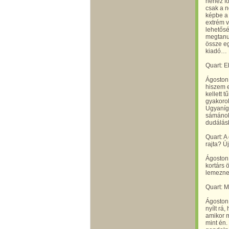
nehéz fo
csak a n
képbe a 
extrém v
lehetősé
megtanul
össze e
kiadó… 
Quart: E
Ágoston 
hiszem e
kellett 
gyakorol
Ugyanígy
sámánok 
dudálásb
Quart: A
rajta? 
Ágoston 
kortárs 
lemeznek
Quart: M
Ágoston
nyílt rá
amikor m
mint én.