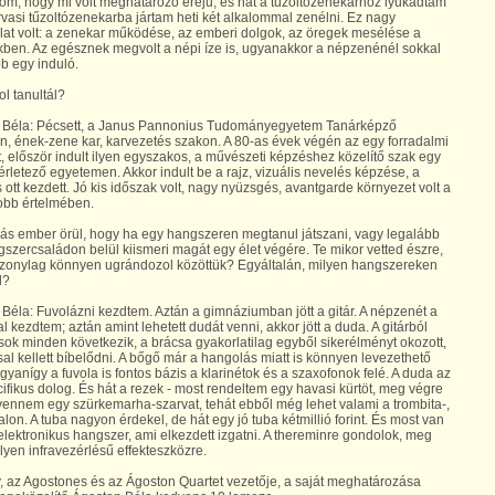
m, hogy mi volt meghatározó erejű, és hát a tűzoltózenekarhoz lyukadtam
arvasi tűzoltózenekarba jártam heti két alkalommal zenélni. Ez nagy
lat volt: a zenekar működése, az emberi dolgok, az öregek mesélése a
ben. Az egésznek megvolt a népi íze is, ugyanakkor a népzenénél sokkal
b egy induló.
ol tanultál?
 Béla: Pécsett, a Janus Pannonius Tudományegyetem Tanárképző
n, ének-zene kar, karvezetés szakon. A 80-as évek végén az egy forradalmi
t, először indult ilyen egyszakos, a művészeti képzéshez közelítő szak egy
sérletező egyetemen. Akkor indult be a rajz, vizuális nevelés képzése, a
s ott kezdett. Jó kis időszak volt, nagy nyüzsgés, avantgarde környezet volt a
obb értelmében.
ás ember örül, hogy ha egy hangszeren megtanul játszani, vagy legalább
szercsaládon belül kiismeri magát egy élet végére. Te mikor vetted észre,
szonylag könnyen ugrándozol közöttük? Egyáltalán, milyen hangszereken
l?
Béla: Fuvolázni kezdtem. Aztán a gimnáziumban jött a gitár. A népzenét a
l kezdtem; aztán amint lehetett dudát venni, akkor jött a duda. A gitárból
ok minden következik, a brácsa gyakorlatilag egyből sikerélményt okozott,
al kellett bíbelődni. A bőgő már a hangolás miatt is könnyen levezethető
gyanígy a fuvola is fontos bázis a klarinétok és a szaxofonok felé. A duda az
ifikus dolog. És hát a rezek - most rendeltem egy havasi kürtöt, meg végre
 vennem egy szürkemarha-szarvat, tehát ebből még lehet valami a trombita-,
alon. A tuba nagyon érdekel, de hát egy jó tuba kétmillió forint. És most van
elektronikus hangszer, ami elkezdett izgatni. A thereminre gondolok, meg
ilyen infravezérlésű effekteszközre.
, az Agostones és az Ágoston Quartet vezetője, a saját meghatározása