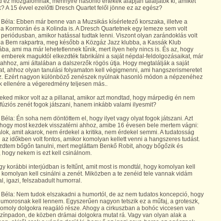
d ez mozgalomnak, mennyire hasonló értékek alapján találjátok ki, amiket
k? A 15 évvel ezelőtti Dresch Quartet felől jönne ez az egész?
Béla: Ebben már benne van a Muzsikás kísérletező korszaka, illetve a
 a Kormorán és a Kolinda is. A Dresch Quartetnek egy lemeze sem volt
periódusban, amikor hatással tudtak lenni. Viszont olyan zarándoklás volt
 a Bem rakpartra, meg később a Közgáz Jazz klubba, a Kassák Klub
ba, ami ma már lehetetlennek tűnik, mert ilyen hely nincs is. És az, hogy
 emberek maguktól elkezdték fabrikálni a saját népdal-feldolgozásaikat, már
 ahhoz, ami általában a dalszerzők rögös útja. Hogy megtalálják a saját
t, ahhoz olyan tanulási folyamaton kell végigmenni, ami hangszerismeretet
lez. Ezért nagyon különböző zenészek nyúlnak hasonló módon a népzenéhez
 ellenére a végeredmény teljesen más..
eked mikor volt az a pillanat, amikor azt mondtad, hogy márpedig én nem
fúziós zenét fogok játszani, hanem inkább valami ilyesmit?
Béla: Én soha nem döntöttem el, hogy ilyet vagy olyat fogok játszani. Azt
hogy most kezdek visszatérni ahhoz, amibe 16 évesen bele mertem vágni:
álok, amit akarok, nem érdekel a kritika, nem érdekel semmi. A tudatosság
az időkben volt fontos, amikor komolyan kellett venni a hangszeres tudást.
zdtem bőgőn tanulni, mert megláttam Benkő Robit, ahogy bőgőzik és
, hogy nekem is ezt kell csinálnom.
gy korábbi interjúdban is feltűnt, amit most is mondtál, hogy komolyan kell
 komolyan kell csinálni a zenét. Miközben a te zenéid tele vannak vidám
l, igazi, felszabadult humorral.
Béla: Nem tudok elszakadni a humortól, de az nem tudatos koncepció, hogy
morosnak kell lennem. Egyszerűen nagyon tetszik ez a műfaj, a groteszk,
komoly dolgokra reagáló része. Ahogy a cirkuszban a bohóc viccesen van
színpadon, de közben drámai dolgokra mutat rá. Vagy van olyan alak a