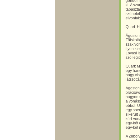
gondolno
ki. A sz
tapaszta
szünetek
elvontab
Quart: H
Ágoston
Főiskolá
szak vol
ilyen kí
Lovasi i
szó legj
Quart: M
egy hang
hogy vi
játszottá
Ágoston 
brácsáva
nagyon s
a vonáss
ebből. U
egy spec
sikerült
kürt-von
egy-két 
egy-két 
A Zuboly