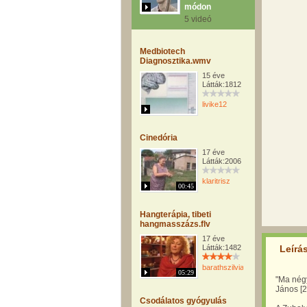
módon
5 videó
Medbiotech
Diagnosztika.wmv
15 éve
Látták:1812
livike12
Cinedória
17 éve
Látták:2006
klaritrisz
00:45
Hangterápia, tibeti
hangmasszázs.flv
17 éve
Látták:1482
Leírá
barathszilvia
05:29
"Ma négy
János [2
Csodálatos gyógyulás