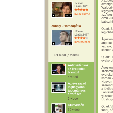
A Zuboly
17 éve
avantgar
Látták:2001
Waldorf-
legnyit
barathszilvia
az Ágost
06:08
című Zu
bábszính
Zuboly - Homeopátia
Quart: S
17 éve
legjobb
Látták:3477
Ágoston 
mestervezeto
angolul:
03:41
vagyok, 
közben z
1/1
oldal (5 videó)
Quart: H
gyakorols
Antioxidánsok
Ágoston 
az öregedés
szőlőműv
lassítói!
gyerekek
5 videó
korban v
Nagyon n
Az évszázad
szerencs
legnagyobb
a jövőbe
tudományos
Fantaszt
áttörése!
visszaem
6 videó
Úgyhogy
Klubvideók
Quart: V
60 videó
többi, K