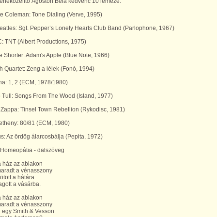
zeneközelítő Ágoston Béla kedvenc 10 lemeze.
te Coleman: Tone Dialing (Verve, 1995)
eatles: Sgt. Pepper’s Lonely Hearts Club Band (Parlophone, 1967)
: TNT (Albert Productions, 1975)
 Shorter: Adam's Apple (Blue Note, 1966)
h Quartet: Zeng a lélek (Fonó, 1994)
na: 1, 2 (ECM, 1978/1980)
o Tull: Songs From The Wood (Island, 1977)
 Zappa: Tinsel Town Rebellion (Rykodisc, 1981)
Metheny: 80/81 (ECM, 1980)
us: Az ördög álarcosbálja (Pepita, 1972)
: Homeopátia - dalszöveg
a ház az ablakon
aradt a vénasszony
ötött a hátára
agott a vásárba.
a ház az ablakon
aradt a vénasszony
 egy Smith & Vesson