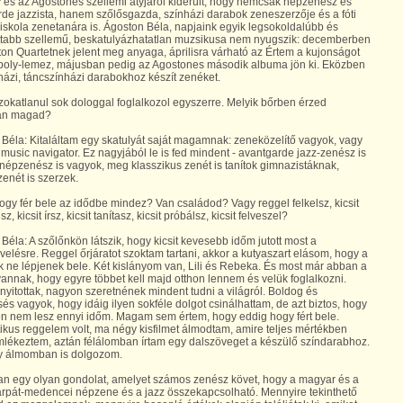
 és az Agostones szellemi atyjáról kiderült, hogy nemcsak népzenész és
de jazzista, hanem szőlősgazda, színházi darabok zeneszerzője és a fóti
iskola zenetanára is. Ágoston Béla, napjaink egyik legsokoldalúbb és
ottabb szellemű, beskatulyázhatatlan muzsikusa nem nyugszik: decemberben
on Quartetnek jelent meg anyaga, áprilisra várható az Értem a kujonságot
boly-lemez, májusban pedig az Agostones második albuma jön ki. Eközben
ázi, táncszínházi darabokhoz készít zenéket.
zokatlanul sok dologgal foglalkozol egyszerre. Melyik bőrben érzed
an magad?
Béla: Kitaláltam egy skatulyát saját magamnak: zeneközelítő vagyok, vagy
 music navigator. Ez nagyjából le is fed mindent - avantgarde jazz-zenész is
népzenész is vagyok, meg klasszikus zenét is tanítok gimnazistáknak,
enét is szerzek.
ogy fér bele az idődbe mindez? Van családod? Vagy reggel felkelsz, kicsit
z, kicsit írsz, kicsit tanítasz, kicsit próbálsz, kicsit felveszel?
Béla: A szőlőnkön látszik, hogy kicsit kevesebb időm jutott most a
elésre. Reggel őrjáratot szoktam tartani, akkor a kutyaszart elásom, hogy a
 ne lépjenek bele. Két kislányom van, Lili és Rebeka. És most már abban a
annak, hogy egyre többet kell majd otthon lennem és velük foglalkozni.
yitottak, nagyon szeretnének mindent tudni a világról. Boldog és
és vagyok, hogy idáig ilyen sokféle dolgot csinálhattam, de azt biztos, hogy
n nem lesz ennyi időm. Magam sem értem, hogy eddig hogy fért bele.
ikus reggelem volt, ma négy kisfilmet álmodtam, amire teljes mértékben
lékeztem, aztán félálomban írtam egy dalszöveget a készülő színdarabhoz.
 álmomban is dolgozom.
an egy olyan gondolat, amelyet számos zenész követ, hogy a magyar és a
árpát-medencei népzene és a jazz összekapcsolható. Mennyire tekinthető