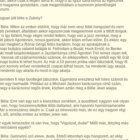
an, akiről csak a végén derül ki, hogy ő az igazi sava-borsa az egésznek.
m magamra gondoltam, csak megpróbáltam a humorom jelentőségét
rozni.
ogyan jött létre a Zuboly?
Béla: Mikor az ember eldönti, hogy már nem vesz több hangszert és nem
öbb zenekart, általában akkor egyszercsak megjelennek ezek a tiltott dolgok.
 is így történt, hogy végre rendet tettem, hogy van a jazz-zenekar, meg a
ét játszó Agostones, nosza gyerünk, akkor teljes erővel előre. És ekkor, egy
iban megkért a Rónai Gergő fotós barátom, hogy az apukájának a
napi bulijára valamit találjak ki. Felhívtam a Busát, Hock Ernőt, és Benke
 aki miatt tulajdonképpen a Jazztarisznya című Ágoston Trió lemez olyan lett,
 Vannak ott szájharmonikás számok, és elképzeltem, hogy ebből egy fél órát
inapi bulira ki lehet hozni. Az már a 10 perces próba után látszódott, hogy itt
on komoly erővel rendelkező csapat állhat össze, ha mindenki úgy akarja.
mindenki úgy akarta és most is úgy akarja.
zerintem ti népi bootleget játszotok. Egymásra eresztesz két híres számot és
jön egy harmadik. Például az a Michael Jackson karácsonya című szám,
egy a karácsonyi regős ének, közben aztán meg a Billie Jean alapja
Béla: Erre van egy szó a klasszikus zenében, a quodlibet: nagyon sok olyan
 van, hogy összeeresztettek több dallamot, ami hasonló harmóniamenetre
 Már a reneszánsz idején is. Csak az elnevezés más, de ez egy nagyon régi
t, sőt, amióta ember az ember, jelen van.
z egyik lemezedre rá van írva, hogy "Vigyázat, duda!" Mitől más, tényleg más
 mint bármi egyéb?
Béla: Gyönyörű szó eleve, duda. Ebből kibontani egy hangszert, az elég