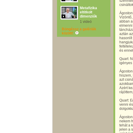
szerinte
csinálto
Metafizika
eltitkolt
Ágoston 
dimenziók
Vízöntő,
abban a 
1 videó
elmenni
Böngéssz a galériák
táncházá
között!
aztán az
hasonlít
hangjuka
feltéte
és ennek
Quart: N
igényes 
Ágoston 
hiszem, 
azt csin
azokban 
Azért ke
rájöttem
Quart: E
venni és
dolgokka
Ágoston 
nekem hu
tehát a 
jelen a 