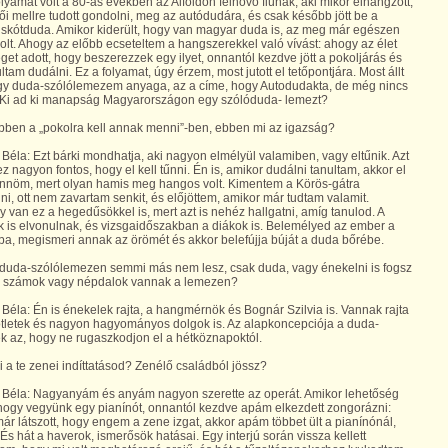
lyamat volt a 80-as években az Alföldön felnövő fiúnak, aki mikor elhangzott,
ői mellre tudott gondolni, meg az autódudára, és csak később jött be a
skótduda. Amikor kiderült, hogy van magyar duda is, az meg már egészen
olt. Ahogy az előbb ecseteltem a hangszerekkel való vívást: ahogy az élet
get adott, hogy beszerezzek egy ilyet, onnantól kezdve jött a pokoljárás és
tam dudálni. Ez a folyamat, úgy érzem, most jutott el tetőpontjára. Most állt
gy duda-szólólemezem anyaga, az a címe, hogy Autodudakta, de még nincs
Ki ad ki manapság Magyarországon egy szólóduda- lemezt?
bben a „pokolra kell annak menni”-ben, ebben mi az igazság?
Béla: Ezt bárki mondhatja, aki nagyon elmélyül valamiben, vagy eltűnik. Azt
z nagyon fontos, hogy el kell tűnni. Én is, amikor dudálni tanultam, akkor el
tűnnöm, mert olyan hamis meg hangos volt. Kimentem a Körös-gátra
ni, ott nem zavartam senkit, és előjöttem, amikor már tudtam valamit.
 van ez a hegedűsökkel is, mert azt is nehéz hallgatni, amíg tanulod. A
is elvonulnak, és vizsgaidőszakban a diákok is. Belemélyed az ember a
a, megismeri annak az örömét és akkor belefújja búját a duda bőrébe.
 duda-szólólemezen semmi más nem lesz, csak duda, vagy énekelni is fogsz
Új számok vagy népdalok vannak a lemezen?
Béla: Én is énekelek rajta, a hangmérnök és Bognár Szilvia is. Vannak rajta
ötletek és nagyon hagyományos dolgok is. Az alapkoncepciója a duda-
 az, hogy ne rugaszkodjon el a hétköznapoktól.
i a te zenei indíttatásod? Zenélő családból jössz?
 Béla: Nagyanyám és anyám nagyon szerette az operát. Amikor lehetőség
, hogy vegyünk egy pianínót, onnantól kezdve apám elkezdett zongorázni:
ár látszott, hogy engem a zene izgat, akkor apám többet ült a pianínónál,
 És hát a haverok, ismerősök hatásai. Egy interjú során vissza kellett