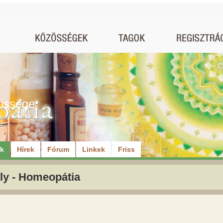
össége
ók
Hírek
Fórum
Linkek
Friss
ly - Homeopátia