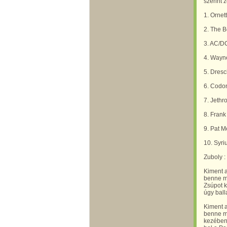
szerint 
1. Ornet
2. The B
3. AC/DC
4. Wayne
5. Dresc
6. Codo
7. Jethr
8. Frank
9. Pat 
10. Syri
Zuboly 
Kiment 
benne m
Zsúpot k
úgy ball
Kiment 
benne m
kezében