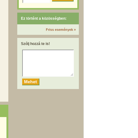
Ez történt a közösségben:
Friss események »
Szólj hozzá te is!