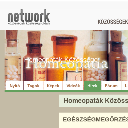
Homeopaták Közössége
Nyitó
Tagok
Képek
Videók
Hírek
Fórum
L
Homeopaták Közössé
EGÉSZSÉGMEGŐRZÉ