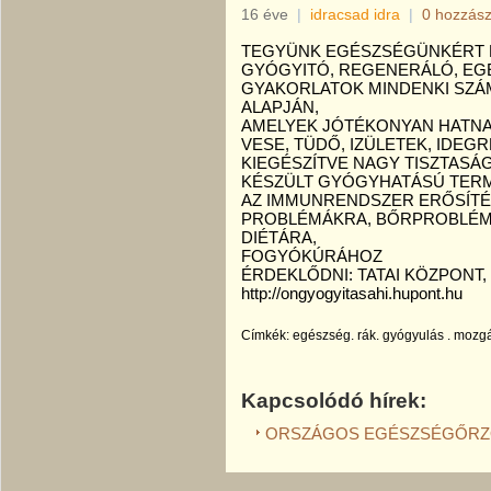
16 éve
|
idracsad idra
|
0 hozzász
TEGYÜNK EGÉSZSÉGÜNKÉRT
GYÓGYITÓ, REGENERÁLÓ, E
GYAKORLATOK MINDENKI SZÁ
ALAPJÁN,
AMELYEK JÓTÉKONYAN HATNAK
VESE, TÜDŐ, IZÜLETEK, IDEG
KIEGÉSZÍTVE NAGY TISZTAS
KÉSZÜLT GYÓGYHATÁSÚ TER
AZ IMMUNRENDSZER ERŐSÍTÉ
PROBLÉMÁKRA, BŐRPROBLÉM
DIÉTÁRA,
FOGYÓKÚRÁHOZ
ÉRDEKLŐDNI: TATAI KÖZPONT, 
http://ongyogyitasahi.hupont.hu
Címkék:
egészség. rák. gyógyulás . mozgá
Kapcsolódó hírek:
ORSZÁGOS EGÉSZSÉGŐRZ